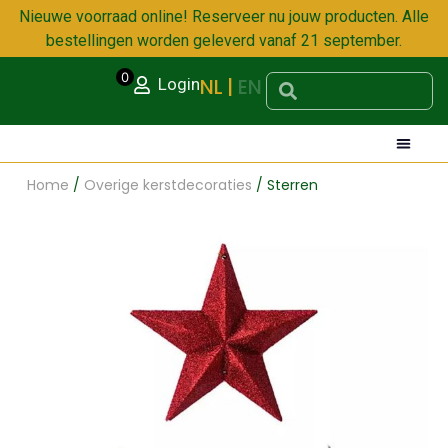
Nieuwe voorraad online! Reserveer nu jouw producten. Alle
bestellingen worden geleverd vanaf 21 september.
0
NL
EN
Login
Home
/
Overige kerstdecoraties
/ Sterren
DECORATI
OVERIG
UNBREAKA
OVERIGE