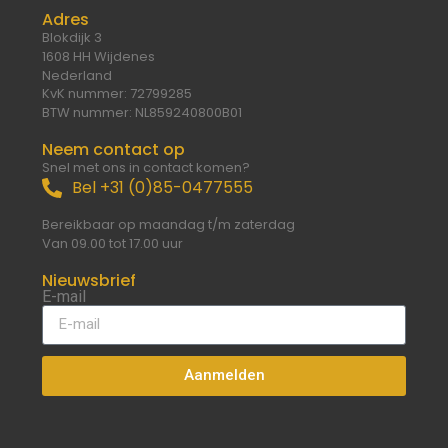
Adres
Blokdijk 3
1608 HH Wijdenes
Nederland
KvK nummer: 72799285
BTW nummer: NL859240800B01
Neem contact op
Snel met ons in contact komen?
Bel +31 (0)85-0477555
Bereikbaar op maandag t/m zaterdag
Van 09.00 tot 17.00 uur
Nieuwsbrief
E-mail
Aanmelden