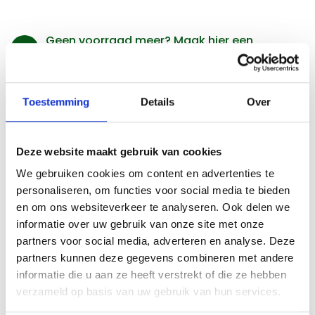
Geen voorraad meer? Maak hier een
backorder
Populaire combinaties
Toestemming
Details
Over
Deze website maakt gebruik van cookies
Beschrijving
We gebruiken cookies om content en advertenties te
personaliseren, om functies voor social media te bieden
Product specifications
en om ons websiteverkeer te analyseren. Ook delen we
informatie over uw gebruik van onze site met onze
partners voor social media, adverteren en analyse. Deze
partners kunnen deze gegevens combineren met andere
Beschrijving
informatie die u aan ze heeft verstrekt of die ze hebben
verzameld op basis van uw gebruik van hun services.
Onze glittersterren zijn een feestelijke