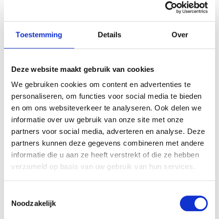
Out of stock? Create a backorder here
Toestemming
Details
Over
Popular Combinations
Deze website maakt gebruik van cookies
We gebruiken cookies om content en advertenties te
personaliseren, om functies voor social media te bieden
Description
en om ons websiteverkeer te analyseren. Ook delen we
informatie over uw gebruik van onze site met onze
Product specifications
partners voor social media, adverteren en analyse. Deze
partners kunnen deze gegevens combineren met andere
informatie die u aan ze heeft verstrekt of die ze hebben
Description
verzameld op basis van uw gebruik van hun services.
Our glitter stars are a festive addition
Toestemmingsselectie
to trees, garlands, wreaths, or other
Noodzakelijk
Christmas installations. Their compact