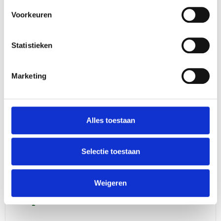
size and sparkling finish instantly add
Voorkeuren
atmosphere to any decor.
The stars are available in red, gold,
Statistieken
and silver, fitting perfectly within both
traditional and modern Christmas
Marketing
themes. They can be easily combined
with Christmas balls, branches, or
other ornaments.
Alles toestaan
Note: This product is not flame
retardant.
Selectie toestaan
Weigeren
Specifications