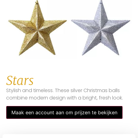
Stars
Stylish and timeless. These silver Christmas balls
combine modern design with a bright, fresh look.
Maak een account aan om prijzen te bekijken