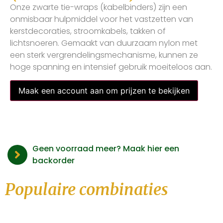
Onze zwarte tie-wraps (kabelbinders) zijn een
onmisbaar hulpmiddel voor het vastzetten van
kerstdecoraties, stroomkabels, takken of
lichtsnoeren. Gemaakt van duurzaam nylon met
een sterk vergrendelingsmechanisme, kunnen ze
hoge spanning en intensief gebruik moeiteloos aan.
Maak een account aan om prijzen te bekijken
Geen voorraad meer? Maak hier een
backorder
Populaire combinaties