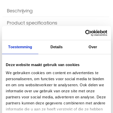
Beschrijving
Product specifications
Beschrijving
Toestemming
Details
Over
Eenmaal vastgezet, kan de tie-wrap
niet meer worden losgemaakt: het
Deze website maakt gebruik van cookies
uiteinde vergrendelt permanent
We gebruiken cookies om content en advertenties te
wanneer het door de kop gaat en over
personaliseren, om functies voor social media te bieden
de ribbels schuift. Dit maakt ze ideaal
en om ons websiteverkeer te analyseren. Ook delen we
voor een snelle en stevige montage
informatie over uw gebruik van onze site met onze
van kerstbomen, guirlandes en andere
partners voor social media, adverteren en analyse. Deze
decoratieve constructies.
partners kunnen deze gegevens combineren met andere
informatie die u aan ze heeft verstrekt of die ze hebben