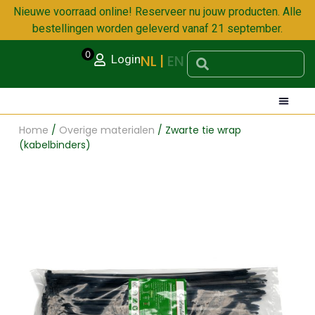
Nieuwe voorraad online! Reserveer nu jouw producten. Alle
bestellingen worden geleverd vanaf 21 september.
0
NL
EN
Login
Home
/
Overige materialen
/ Zwarte tie wrap
DECORATI
OVERIG
UNBREAKA
OVERIGE
(kabelbinders)