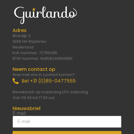
Adres
Blokdijk 3
1608 HH Wijdenes
Nederland
KvK nummer: 72799285
BTW nummer: NL859240800B01
Neem contact op
Snel met ons in contact komen?
Bel +31 (0)85-0477555
Bereikbaar op maandag t/m zaterdag
Van 09.00 tot 17.00 uur
Nieuwsbrief
E-mail