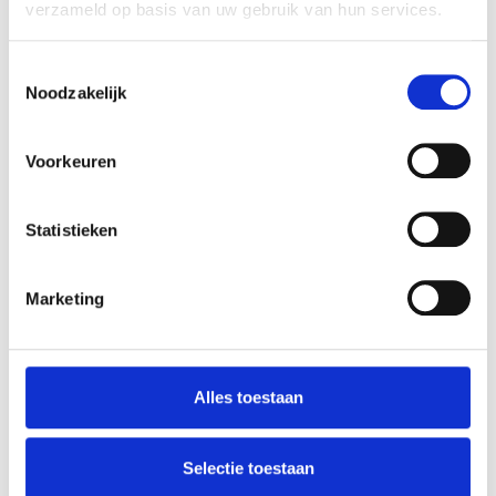
Extra kenmerken
verzameld op basis van uw gebruik van hun services.
Gemaakt van stevig zwart nylon
Toestemmingsselectie
Geschikt voor binnen en tijdelijk
Noodzakelijk
buitengebruik
Voorkeuren
Snel en eenvoudig te bevestigen
Ideaal voor stroomkabels, takken
Statistieken
en decoraties
Permanent vergrendelende
Marketing
sluiting
Productspecificaties
Alles toestaan
Aantal
Materiaal
Afmeting
per zak
product
Selectie toestaan