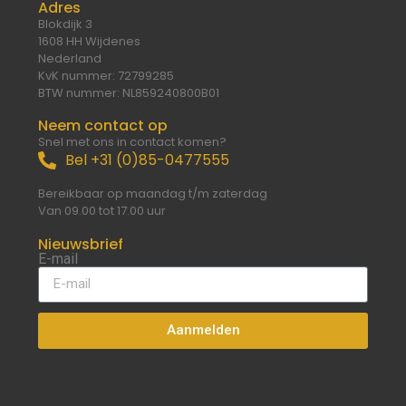
Adres
Blokdijk 3
1608 HH Wijdenes
Nederland
KvK nummer: 72799285
BTW nummer: NL859240800B01
Neem contact op
Snel met ons in contact komen?
Bel +31 (0)85-0477555
Bereikbaar op maandag t/m zaterdag
Van 09.00 tot 17.00 uur
Nieuwsbrief
E-mail
Aanmelden