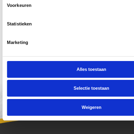
Voorkeuren
Statistieken
Dasher LED Krans
Marketing
De Dasher krans is een vergelijkbare krans als de
Rudolph echter…
Op voorraad
Alles toestaan
Maak een account aan om prijzen te bekijken
Selectie toestaan
Weigeren